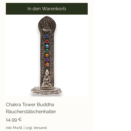
In den Warenkorb
Chakra Tower Buddha
Räucherstäbchenhalter
Preis
14,99 €
inkl. MwSt.
|
zzgl. Versand