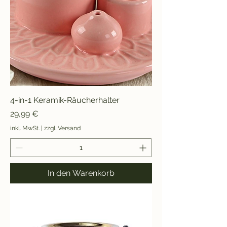
4-in-1 Keramik-Räucherhalter
Preis
29,99 €
inkl. MwSt.
|
zzgl. Versand
In den Warenkorb