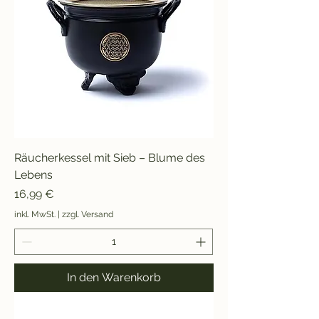
Räucherkessel mit Sieb – Blume des
Lebens
Preis
16,99 €
inkl. MwSt.
|
zzgl. Versand
In den Warenkorb