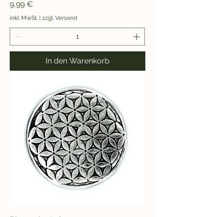
Preis
9,99 €
inkl. MwSt.
|
zzgl. Versand
In den Warenkorb