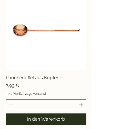
Räucherlöffel aus Kupfer
Preis
2,99 €
inkl. MwSt.
|
zzgl. Versand
In den Warenkorb