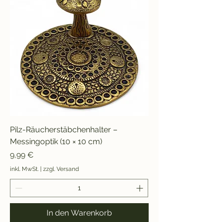
Pilz-Räucherstäbchenhalter –
Messingoptik (10 × 10 cm)
Preis
9,99 €
inkl. MwSt.
|
zzgl. Versand
In den Warenkorb