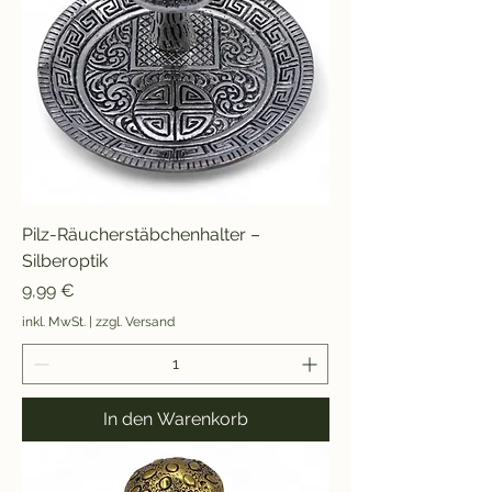
Pilz-Räucherstäbchenhalter –
Silberoptik
Preis
9,99 €
inkl. MwSt.
|
zzgl. Versand
In den Warenkorb