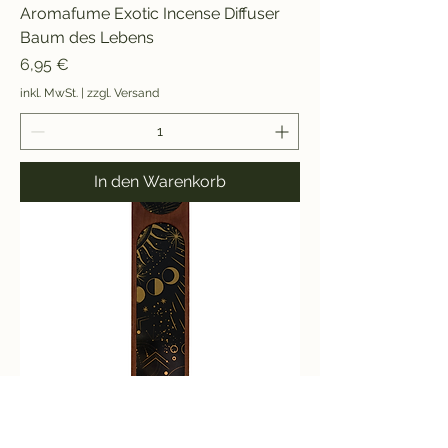
Aromafume Exotic Incense Diffuser
Baum des Lebens
Preis
6,95 €
inkl. MwSt.
|
zzgl. Versand
In den Warenkorb