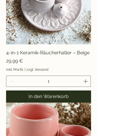
4-in-1 Keramik-Räucherhalter – Beige
Preis
29,99 €
inkl. MwSt.
|
zzgl. Versand
In den Warenkorb