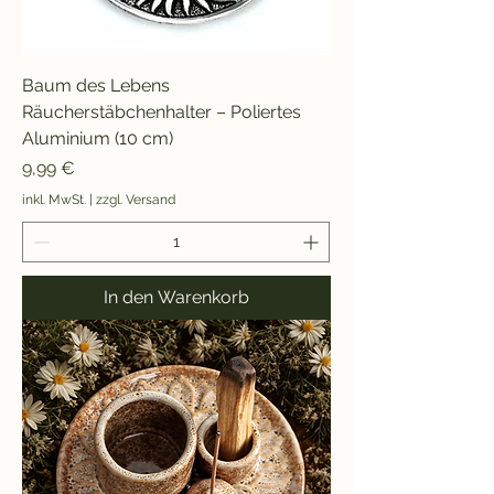
Baum des Lebens
Räucherstäbchenhalter – Poliertes
Aluminium (10 cm)
Preis
9,99 €
inkl. MwSt.
|
zzgl. Versand
In den Warenkorb