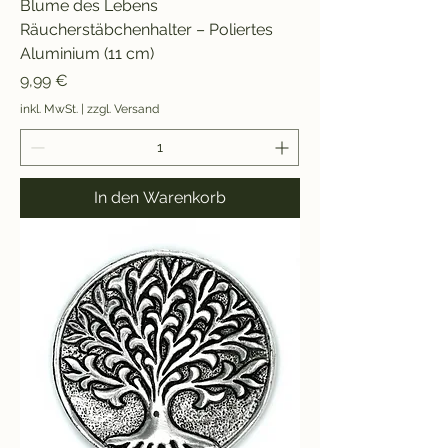
Blume des Lebens
Räucherstäbchenhalter – Poliertes
Aluminium (11 cm)
Preis
9,99 €
inkl. MwSt.
|
zzgl. Versand
In den Warenkorb