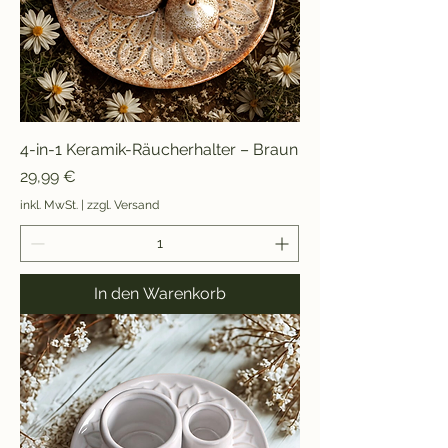
4-in-1 Keramik-Räucherhalter – Braun
Preis
29,99 €
inkl. MwSt.
|
zzgl. Versand
In den Warenkorb