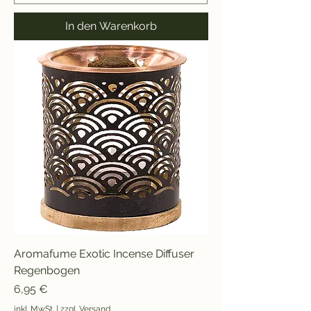
In den Warenkorb
Aromafume Exotic Incense Diffuser
Regenbogen
Preis
6,95 €
inkl. MwSt.
|
zzgl. Versand