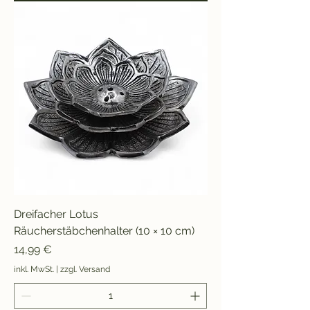
Dreifacher Lotus
Räucherstäbchenhalter (10 × 10 cm)
Preis
14,99 €
inkl. MwSt.
|
zzgl. Versand