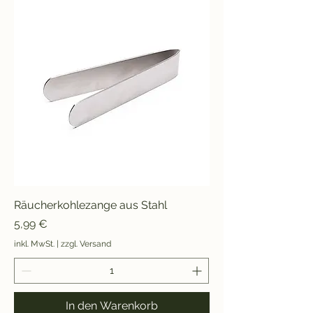
Räucherkohlezange aus Stahl
Preis
5,99 €
inkl. MwSt.
|
zzgl. Versand
In den Warenkorb