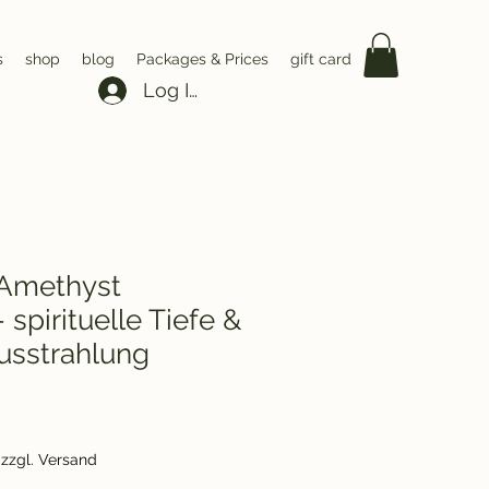
s
shop
blog
Packages & Prices
gift card
Log In
Amethyst
– spirituelle Tiefe &
usstrahlung
|
zzgl. Versand