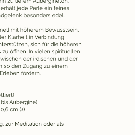
in zu tiefem Aubergineton.
erhält jede Perle ein feines
ndgelenk besonders edel.
onell mit höherem Bewusstsein,
ler Klarheit in Verbindung
terstützen, sich für die höheren
u öffnen. In vielen spirituellen
 zwischen der irdischen und der
nn so den Zugang zu einem
Erleben fördern.
tiert)
 bis Aubergine)
0,6 cm (±)
ag, zur Meditation oder als