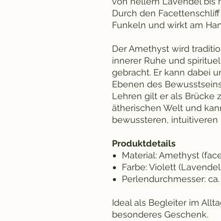
von hellem Lavendel bis h
Durch den Facettenschliff 
Funkeln und wirkt am Ha
Der Amethyst wird traditi
innerer Ruhe und spirituel
gebracht. Er kann dabei un
Ebenen des Bewusstseins z
Lehren gilt er als Brücke
ätherischen Welt und ka
bewussteren, intuitiveren 
Produktdetails
Material: Amethyst (facet
Farbe: Violett (Lavendel
Perlendurchmesser: ca. 
Ideal als Begleiter im Allt
besonderes Geschenk.