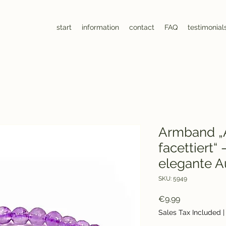
start
information
contact
FAQ
testimonial
Armband „
facettiert“ 
elegante A
SKU: 5949
Price
€9.99
Sales Tax Included