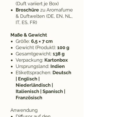
(Duft variiert je Box)
Broschüre
zu Aromafume
& Duftwelten (DE, EN, NL,
IT, ES, FR)
Maße & Gewicht
Größe:
6,5 × 7 cm
Gewicht (Produkt):
100 g
Gesamtgewicht:
138 g
Verpackung:
Kartonbox
Ursprungsland:
Indien
Etikettsprachen:
Deutsch
| Englisch |
Niederländisch |
Italienisch | Spanisch |
Französisch
Anwendung
Diffusor auf den