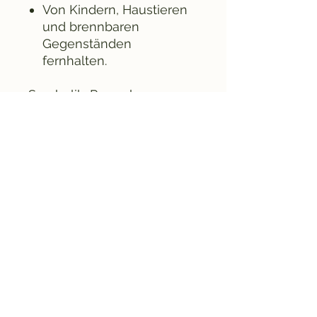
Von Kindern, Haustieren
und brennbaren
Gegenständen
fernhalten.
Symbolik: Regenbogen
Der
Regenbogen
gilt als
Zeichen für
Hoffnung,
Wandel und Neubeginn
. Er
verbindet Himmel und Erde
und erinnert daran, dass
nach jeder Phase der
Dunkelheit wieder Licht
kommt. In vielen spirituellen
Traditionen steht der
Regenbogen zudem für
Schutz, Harmonie und die
Vielfalt des Lebens
– eine
schöne Symbolik für