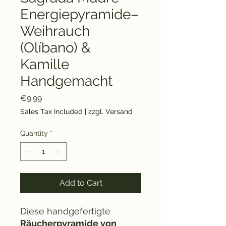
Energiepyramide–
Weihrauch
(Olíbano) &
Kamille
Handgemacht
Price
€9.99
Sales Tax Included
|
zzgl. Versand
Quantity
*
Add to Cart
Diese handgefertigte
Räucherpyramide von