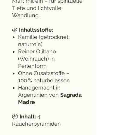
Kraft mit ein – für spirituelle
Tiefe und lichtvolle
Wandlung.
🌿
Inhaltsstoffe:
Kamille (getrocknet,
naturrein)
Reiner Olíbano
(Weihrauch) in
Perlenform
Ohne Zusatzstoffe –
100 % naturbelassen
Handgemacht in
Argentinien von
Sagrada
Madre
📦
Inhalt:
4
Räucherpyramiden