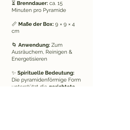
⏳
Brenndauer:
ca. 15
Minuten pro Pyramide
📏
Maße der Box:
9 × 9 × 4
cm
🌀
Anwendung:
Zum
Ausräuchern, Reinigen &
Energetisieren
✨
Spirituelle Bedeutung:
Die pyramidenförmige Form
unterstützt die
gerichtete
Energiearbeit
: Sie trägt
deine Absicht zu den
vier
Himmelsrichtungen
und
verstärkt die Manifestation.
Diese Mischung ist ideal für:
Haus- &