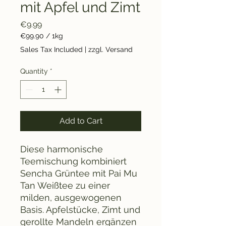
mit Apfel und Zimt
Price
€9.99
€99.90
/
1kg
€99.90
Sales Tax Included
|
zzgl. Versand
per
1
Quantity
*
Kilogram
Add to Cart
Diese harmonische
Teemischung kombiniert
Sencha Grüntee mit Pai Mu
Tan Weißtee zu einer
milden, ausgewogenen
Basis. Apfelstücke, Zimt und
gerollte Mandeln ergänzen