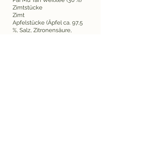
Zimtstücke
Zimt
Apfelstücke (Äpfel ca. 97,5
%, Salz, Zitronensäure,
optional Vitamin C)
Gerollte Mandeln
Aroma
Zitronensäure und Vitamin
C werden zur Stabilisierung
und zum Erhalt der Frische
der Apfelbestandteile
eingesetzt.
Enthält Mandeln.
Eine ausgewogene Tee-
Komposition mit fruchtiger
Wärme und eleganter
Leichtigkeit