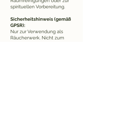
Raumreinigungen oder zur
spirituellen Vorbereitung.​
Sicherheitshinweis (gemäß
GPSR):
Nur zur Verwendung als
Räucherwerk. Nicht zum
Verzehr geeignet. Von
Kindern, Haustieren und
brennbaren Materialien
fernhalten. Während der
Anwendung nicht
unbeaufsichtigt lassen. Bei
empfindlichen Atemwegen
für ausreichende Belüftung
sorgen.​
Tipp:
Diese Mischung eignet sich