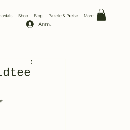
monials
Shop
Blog
Pakete & Preise
More
Anmelden
ldtee
✨