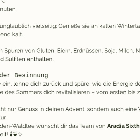
5°C
inuten
unglaublich vielseitig: Genieße sie an kalten Wintert
end kalt.
 Spuren von Gluten, Eiern, Erdnüssen, Soja, Milch, N
 Sulfiten enthalten.
der Besinnung
e ein, lehne dich zurück und spüre, wie die Energie 
e des Sommers dich revitalisieren – vom ersten bis 
icht nur Genuss in deinen Advent, sondern auch eine 
ur.
uiden-Waldtee wünscht dir das Team von 
Aradia Sixt
it! 🕯🍵✨