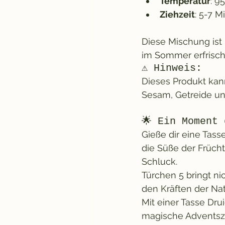
Temperatur
: 9
Ziehzeit
: 5-7 M
Diese Mischung ist 
im Sommer erfrisch
⚠️ Hinweis:
Dieses Produkt kann
Sesam, Getreide und
🌟 Ein Moment 
Gieße dir eine Tass
die Süße der Frücht
Schluck.
Türchen 5 bringt n
den Kräften der Nat
Mit einer Tasse Dr
magische Adventsze