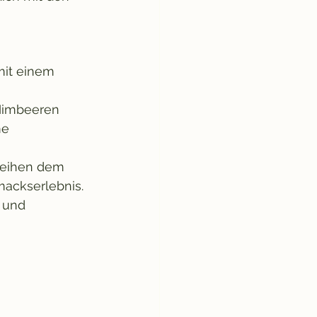
it einem 
 Himbeeren 
e 
rleihen dem 
mackserlebnis.
 und 