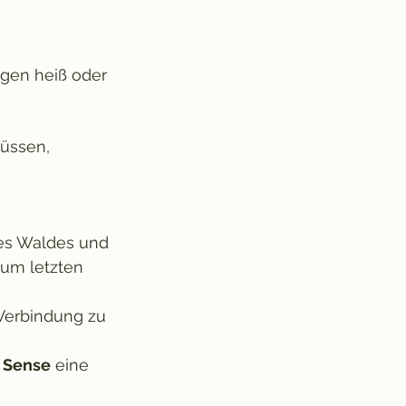
agen heiß oder 
üssen, 
des Waldes und 
zum letzten 
Verbindung zu 
h Sense
 eine 