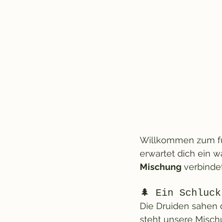
Willkommen zum fün
erwartet dich ein 
Mischung
 verbinde
🌲 Ein Schluc
Die Druiden sahen di
steht unsere Mischu