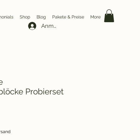
monials
Shop
Blog
Pakete & Preise
More
Anmelden
e
löcke Probierset
ersand