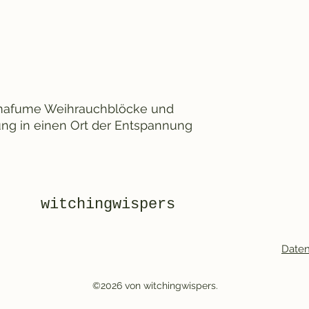
omafume Weihrauchblöcke und
g in einen Ort der Entspannung
witchingwispers
Date
©2026 von witchingwispers.