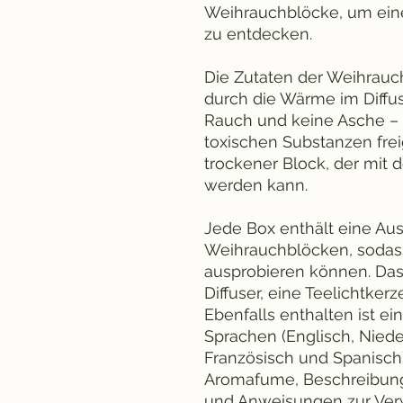
Weihrauchblöcke, um eine 
zu entdecken.
Die Zutaten der Weihrau
durch die Wärme im Diffu
Rauch und keine Asche – 
toxischen Substanzen freig
trockener Block, der mit 
werden kann.
Jede Box enthält eine Au
Weihrauchblöcken, sodass
ausprobieren können. Das 
Diffuser, eine Teelichtker
Ebenfalls enthalten ist e
Sprachen (Englisch, Nieder
Französisch und Spanisch
Aromafume, Beschreibung
und Anweisungen zur Ver