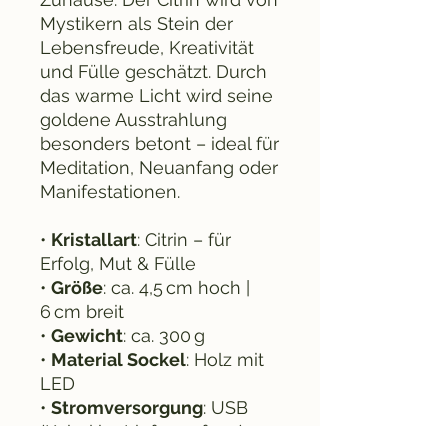
Mystikern als Stein der
Lebensfreude, Kreativität
und Fülle geschätzt. Durch
das warme Licht wird seine
goldene Ausstrahlung
besonders betont – ideal für
Meditation, Neuanfang oder
Manifestationen.
•
Kristallart
: Citrin – für
Erfolg, Mut & Fülle
•
Größe
: ca. 4,5 cm hoch |
6 cm breit
•
Gewicht
: ca. 300 g
•
Material Sockel
: Holz mit
LED
•
Stromversorgung
: USB
(Kabel im Lieferumfang)