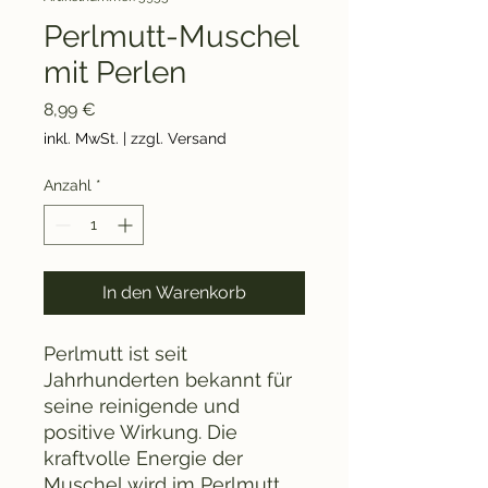
Perlmutt-Muschel
mit Perlen
Preis
8,99 €
inkl. MwSt.
|
zzgl. Versand
Anzahl
*
In den Warenkorb
Perlmutt ist seit
Jahrhunderten bekannt für
seine reinigende und
positive Wirkung. Die
kraftvolle Energie der
Muschel wird im Perlmutt