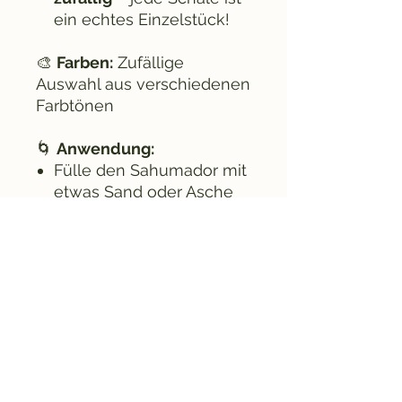
ein echtes Einzelstück!
🎨
Farben:
Zufällige
Auswahl aus verschiedenen
Farbtönen
🌀
Anwendung:
Fülle den Sahumador mit
etwas Sand oder Asche
Platziere Räucherkohle
oder eine Pyramide
darauf
Ideal für Harze (z. B. Copal,
Olibanum), Kräuter oder
Mischungen
⚠️
Sicherheitshinweise:
Nur auf hitzebeständiger