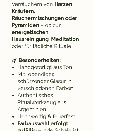
Verräuchern von
Harzen,
Kräutern,
Räuchermischungen oder
Pyramiden
– ob zur
energetischen
Hausreinigung
,
Meditation
oder für tägliche Rituale.
🌿
Besonderheiten:
Handgefertigt aus Ton
Mit lebendiger,
schützender Glasur in
verschiedenen Farben
Authentisches
Ritualwerkzeug aus
Argentinien
Hochwertig & feuerfest
Farbauswahl erfolgt
zufällig
– jede Schale ist