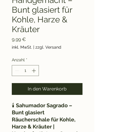
Handgemacht –
Bunt glasiert für
Kohle, Harze &
Kräuter
Preis
9,99 €
inkl. MwSt.
|
zzgl. Versand
Anzahl
*
In den Warenkorb
🕯️
Sahumador Sagrado –
Bunt glasiert
Räucherschale für Kohle,
Harze & Kräuter |