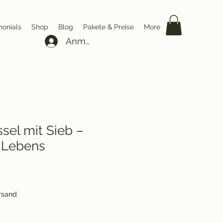
monials
Shop
Blog
Pakete & Preise
More
Anmelden
sel mit Sieb –
 Lebens
ersand