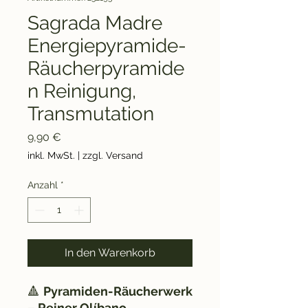
Sagrada Madre
Energiepyramide-
Räucherpyramide
n Reinigung,
Transmutation
Preis
9,90 €
inkl. MwSt.
|
zzgl. Versand
Anzahl
*
In den Warenkorb
🔺
Pyramiden-Räucherwerk
– Reiner Olíbano