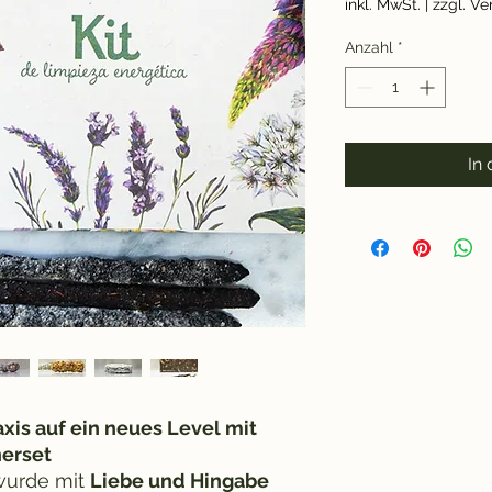
inkl. MwSt.
|
zzgl. V
Anzahl
*
In
axis auf ein neues Level mit
herset
urde mit
Liebe und Hingabe