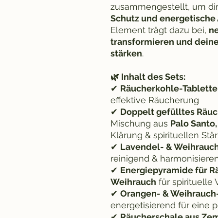
zusammengestellt, um di
Schutz und energetische
Element trägt dazu bei,
ne
transformieren und deine
stärken
.
🌿 Inhalt des Sets:
✔
Räucherkohle-Tablette
effektive Räucherung
✔
Doppelt gefülltes Räu
Mischung aus
Palo Santo
Klärung & spirituellen Stä
✔
Lavendel- & Weihrau
reinigend & harmonisiere
✔
Energiepyramide für 
Weihrauch
für spirituelle
✔
Orangen- & Weihrauc
energetisierend für eine 
✔
Räucherschale aus Ze