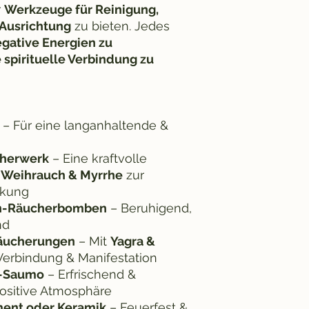
r
Werkzeuge für Reinigung,
 Ausrichtung
zu bieten. Jedes
gative Energien zu
 spirituelle Verbindung zu
– Für eine langanhaltende &
cherwerk
– Eine kraftvolle
, Weihrauch & Myrrhe
zur
rkung
ch-Räucherbomben
– Beruhigend,
nd
Räucherungen
– Mit
Yagra &
 Verbindung & Manifestation
h-Saumo
– Erfrischend &
positive Atmosphäre
ment oder Keramik
– Feuerfest &