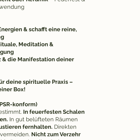
 Anwendung
Energien & schafft eine reine,
ng
Rituale, Meditation &
igung
z & die Manifestation deiner
ür deine spirituelle Praxis –
einer Box!
GPSR-konform)
estimmt.
In feuerfesten Schalen
en.
In gut belüfteten Räumen
stieren fernhalten.
Direkten
 vermeiden.
Nicht zum Verzehr