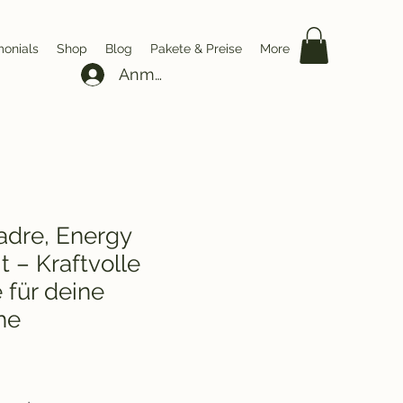
monials
Shop
Blog
Pakete & Preise
More
Anmelden
dre, Energy
t – Kraftvolle
für deine
he