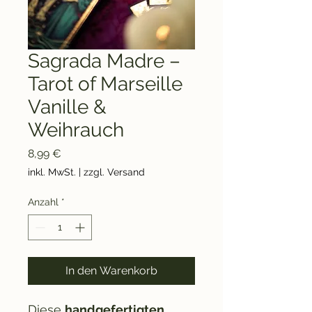
Sagrada Madre –
Tarot of Marseille
Vanille &
Weihrauch
Preis
8,99 €
inkl. MwSt.
|
zzgl. Versand
Anzahl
*
In den Warenkorb
Diese
handgefertigten