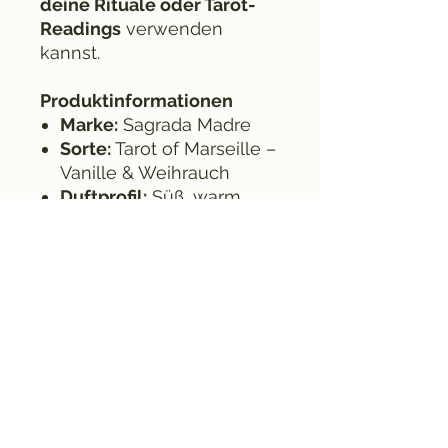
deine Rituale oder Tarot-
Readings
verwenden
kannst.
Produktinformationen
Marke:
Sagrada Madre
Sorte:
Tarot of Marseille –
Vanille & Weihrauch
Duftprofil:
Süß, warm,
holzig
Herstellung:
Handgemacht
Abbrennen:
Gleichmäßig,
langanhaltend
Extra:
2 goldene
Tarotkarten
(herausnehmbar)
Anwendungshinweis