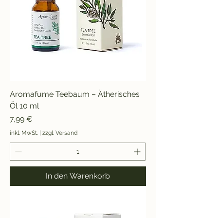
Aromafume Teebaum – Ätherisches
Öl 10 ml
Preis
7,99 €
inkl. MwSt.
|
zzgl. Versand
In den Warenkorb