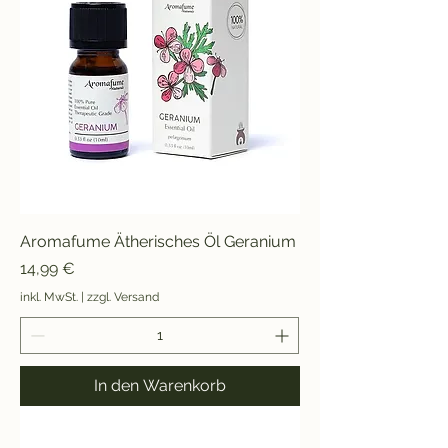
Aromafume Ätherisches Öl Geranium
Preis
14,99 €
inkl. MwSt.
|
zzgl. Versand
In den Warenkorb