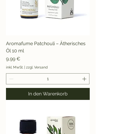
Aromafume Patchouli – Ätherisches
Öl 10 ml
Preis
9,99 €
inkl. MwSt.
|
zzgl. Versand
In den Warenkorb