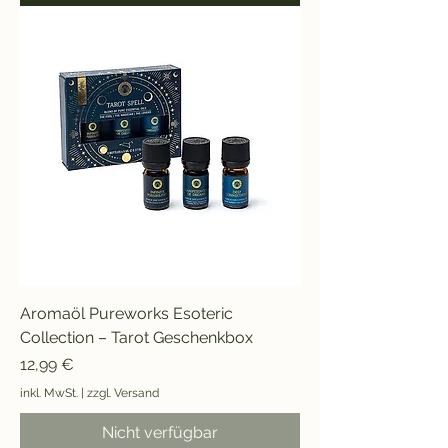
Aromaöl Pureworks Esoteric
Collection – Tarot Geschenkbox
Preis
12,99 €
inkl. MwSt.
|
zzgl. Versand
Nicht verfügbar