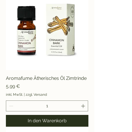
Aromafume Ätherisches Öl Zimtrinde
Preis
5,99 €
inkl. MwSt.
|
zzgl. Versand
In den Warenkorb