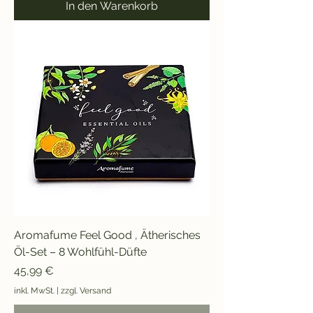
In den Warenkorb
Aromafume Feel Good , Ätherisches
Öl-Set – 8 Wohlfühl-Düfte
Preis
45,99 €
inkl. MwSt.
|
zzgl. Versand