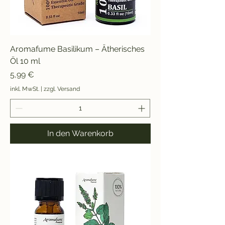
Aromafume Basilikum – Ätherisches
Öl 10 ml
Preis
5,99 €
inkl. MwSt.
|
zzgl. Versand
In den Warenkorb