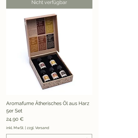
Nicht verfügbar
Aromafume Ätherisches Öl aus Harz
5er Set
Preis
24,90 €
inkl. MwSt.
|
zzgl. Versand