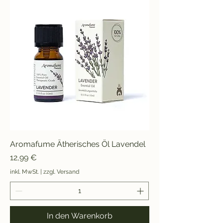
Aromafume Ätherisches Öl Lavendel
Preis
12,99 €
inkl. MwSt.
|
zzgl. Versand
In den Warenkorb