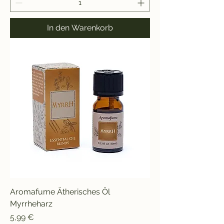
In den Warenkorb
Aromafume Ätherisches Öl
Myrrheharz
Preis
5,99 €