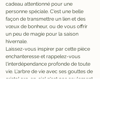
cadeau attentionné pour une 
personne spéciale. C'est une belle 
façon de transmettre un lien et des 
vœux de bonheur, ou de vous offrir 
un peu de magie pour la saison 
hivernale.
Laissez-vous inspirer par cette pièce 
enchanteresse et rappelez-vous 
l'interdépendance profonde de toute 
vie. L'arbre de vie avec ses gouttes de 
cristal arc-en-ciel n'est pas seulement 
un point fort du calendrier de l'Avent, 
mais un symbole qui peut vous 
accompagner toute l'année.
calendrier de l'Avent