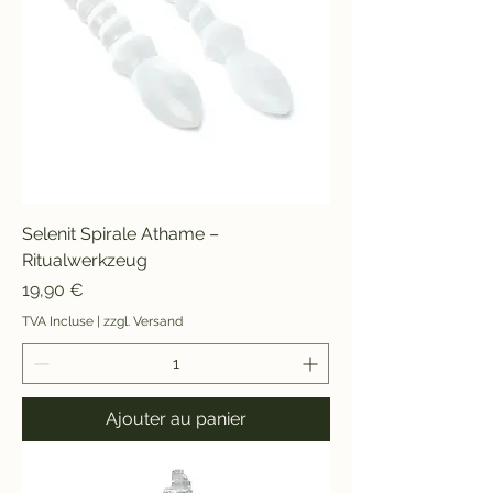
Selenit Spirale Athame –
Ritualwerkzeug
Prix
19,90 €
TVA Incluse
|
zzgl. Versand
Ajouter au panier