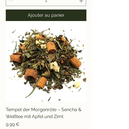
Ajouter au panier
Tempel der Morgenröte – Sencha &
Weißtee mit Apfel und Zimt
Prix
9,99 €