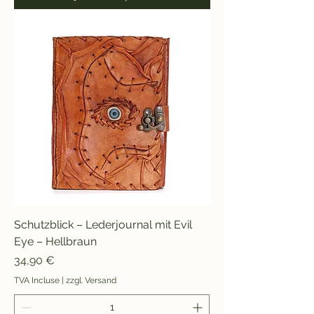
Schutzblick – Lederjournal mit Evil
Eye – Hellbraun
Prix
34,90 €
TVA Incluse
|
zzgl. Versand