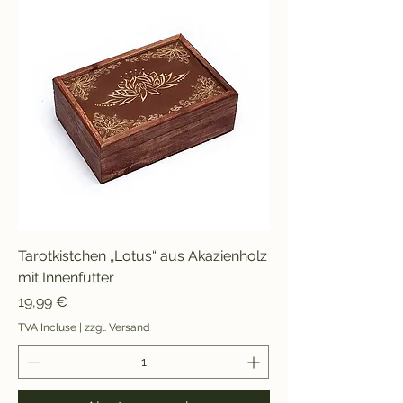
Tarotkistchen „Lotus“ aus Akazienholz
mit Innenfutter
Prix
19,99 €
TVA Incluse
|
zzgl. Versand