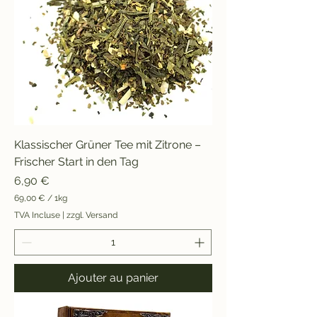
o
g
r
a
m
m
e
Klassischer Grüner Tee mit Zitrone –
Frischer Start in den Tag
Prix
6,90 €
69,00 €
/
1kg
6
TVA Incluse
|
zzgl. Versand
9
,
0
0
Ajouter au panier
€
p
a
r