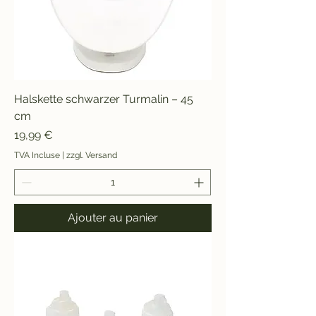
Halskette schwarzer Turmalin – 45
cm
Prix
19,99 €
TVA Incluse
|
zzgl. Versand
Ajouter au panier