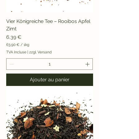
Vier Königreiche Tee – Rooibos Apfel
Zimt
Prix
6,39 €
63,90 €
/
1kg
6
TVA Incluse
|
zzgl. Versand
3
,
9
0
Ajouter au panier
€
p
a
r
1
K
i
l
o
g
r
a
m