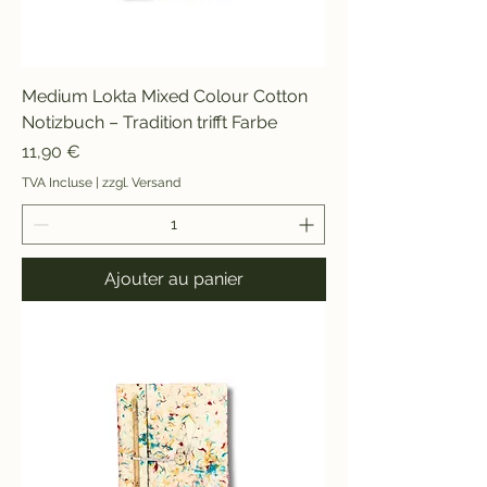
Medium Lokta Mixed Colour Cotton
Notizbuch – Tradition trifft Farbe
Prix
11,90 €
TVA Incluse
|
zzgl. Versand
Ajouter au panier