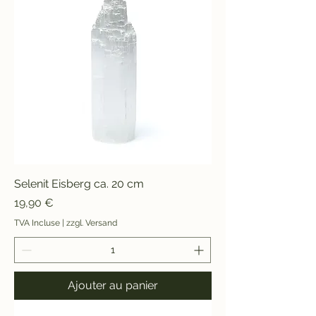
Selenit Eisberg ca. 20 cm
Prix
19,90 €
TVA Incluse
|
zzgl. Versand
Ajouter au panier