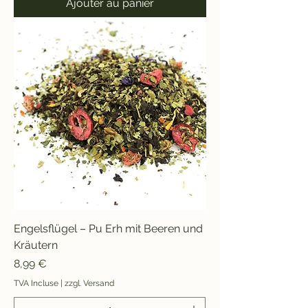
Ajouter au panier
Engelsflügel – Pu Erh mit Beeren und
Kräutern
Prix
8,99 €
TVA Incluse
|
zzgl. Versand