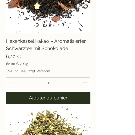
m
e
Hexenkessel Kakao – Aromatisierter
Schwarztee mit Schokolade
Prix
6,20 €
62,00 €
/
1kg
6
TVA Incluse
|
zzgl. Versand
2
,
0
0
Ajouter au panier
€
p
a
r
1
K
i
l