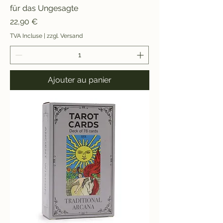
für das Ungesagte
Prix
22,90 €
TVA Incluse
|
zzgl. Versand
Ajouter au panier