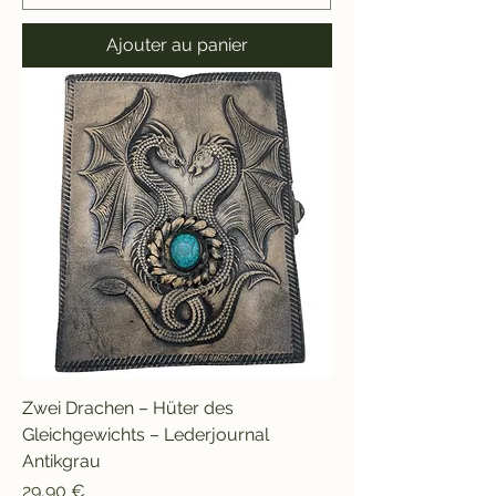
Ajouter au panier
Zwei Drachen – Hüter des
Gleichgewichts – Lederjournal
Antikgrau
Prix
29,90 €