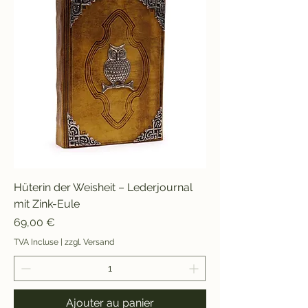
1
K
i
l
o
g
r
a
m
m
e
Hüterin der Weisheit – Lederjournal
mit Zink-Eule
Prix
69,00 €
TVA Incluse
|
zzgl. Versand
Ajouter au panier