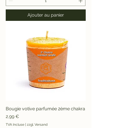
Ajouter au panier
Bougie votive parfumée 2ème chakra
Prix
2,99 €
TVA Incluse
|
zzgl. Versand