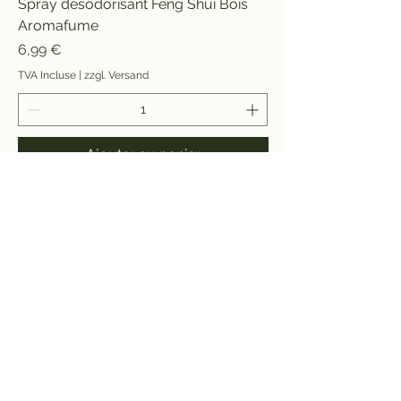
Spray désodorisant Feng Shui Bois
Aromafume
Prix
6,99 €
TVA Incluse
|
zzgl. Versand
Ajouter au panier