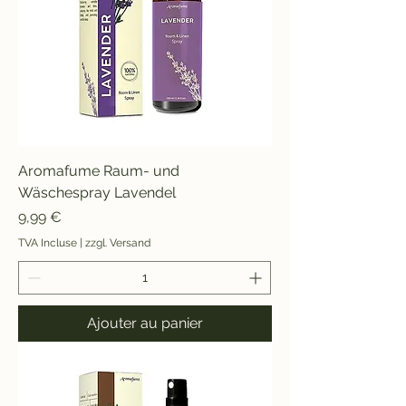
Aromafume Raum- und
Wäschespray Lavendel
Prix
9,99 €
TVA Incluse
|
zzgl. Versand
Ajouter au panier