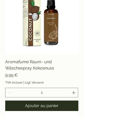
Aromafume Raum- und
Wäschespray Kokosnuss
Prix
9,99 €
TVA Incluse
|
zzgl. Versand
Ajouter au panier