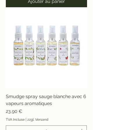
Ajouter au panier
Smudge spray sauge blanche avec 6
vapeurs aromatiques
Prix
23,90 €
TVA Incluse
|
zzgl. Versand