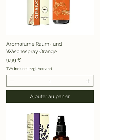
Aromafume Raum- und
Wäschespray Orange
Prix
9,99 €
TVA Incluse
|
zzgl. Versand
Ajouter au panier