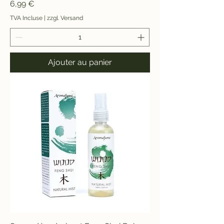
Prix
6,99 €
TVA Incluse
|
zzgl. Versand
Ajouter au panier