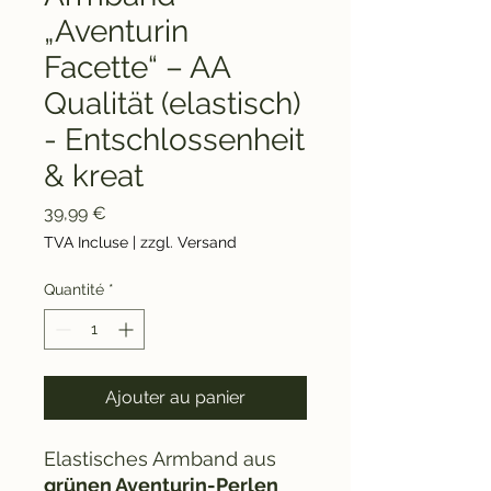
„Aventurin
Facette“ – AA
Qualität (elastisch)
- Entschlossenheit
& kreat
Prix
39,99 €
TVA Incluse
|
zzgl. Versand
Quantité
*
Ajouter au panier
Elastisches Armband aus
grünen Aventurin-Perlen