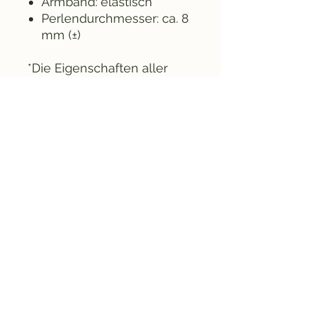
Armband: elastisch
Perlendurchmesser: ca. 8
mm (±)
*Die Eigenschaften aller
Mineralsteine auf unserer
Website sind nicht
wissenschaftlich belegt; sie
beruhen auf Erfahrungen
von Anwendern und
Edelsteintherapeuten. Die
beschriebenen
Heileigenschaften ersetzen
in keiner Weise die
Diagnose oder Behandlung
durch einen qualifizierten
Therapeuten oder Arzt. Im
Zweifelsfall sollten Sie
einen Arzt konsultieren.