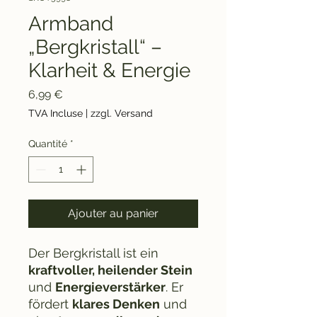
Armband
„Bergkristall“ –
Klarheit & Energie
Prix
6,99 €
TVA Incluse
|
zzgl. Versand
Quantité
*
Ajouter au panier
Der Bergkristall ist ein
kraftvoller, heilender Stein
und
Energieverstärker
. Er
fördert
klares Denken
und