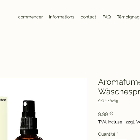
commencer
Informations
contact
FAQ
Témoignag
Aromafum
Wäschespr
SKU : 18269
Prix
9,99 €
TVA Incluse
|
zzgl. 
Quantité
*