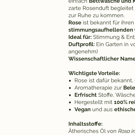
einfach
Bettwäsche und K
zarte Rosenduft begleitet 
zur Ruhe zu kommen.
Rose
ist bekannt für ihre
stimmungsaufhellenden 
Ideal für:
Stimmung & En
Duftprofil:
Ein Garten in vo
angenehm)
Wissenschaftlicher Name
Wichtigste Vorteile:
Rose ist dafür bekannt,
Aromatherapie zur
Bel
Erfrischt
Stoffe, Wäsch
Hergestellt mit
100% re
Vegan
und aus
ethisch
Inhaltsstoffe:
Ätherisches Öl von
Rosa i