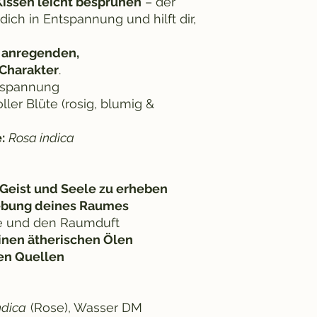
issen leicht besprühen
– der
dich in Entspannung und hilft dir,
n
anregenden,
Charakter
.
tspannung
ller Blüte (rosig, blumig &
:
Rosa indica
Geist und Seele zu erheben
ebung deines Raumes
e und den Raumduft
inen ätherischen Ölen
en Quellen
ndica
(Rose), Wasser DM