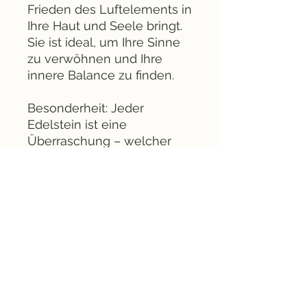
Frieden des Luftelements in
Ihre Haut und Seele bringt.
Sie ist ideal, um Ihre Sinne
zu verwöhnen und Ihre
innere Balance zu finden.
Besonderheit: Jeder
Edelstein ist eine
Überraschung – welcher
wird Ihr himmlischer
Begleiter?
Entdecken Sie die
Elementarkristall-Seife –
Luft und lassen Sie sich von
der Schönheit des Himmels
und der Leichtigkeit des
Windes verzaubern. Ideal
für den persönlichen
Gebrauch oder als