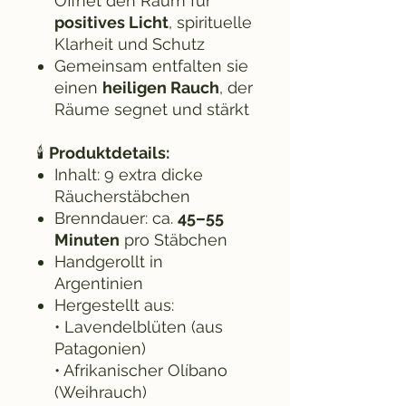
Öffnet den Raum für
positives Licht
, spirituelle
Klarheit und Schutz
Gemeinsam entfalten sie
einen
heiligen Rauch
, der
Räume segnet und stärkt
🕯️
Produktdetails:
Inhalt: 9 extra dicke
Räucherstäbchen
Brenndauer: ca.
45–55
Minuten
pro Stäbchen
Handgerollt in
Argentinien
Hergestellt aus:
• Lavendelblüten (aus
Patagonien)
• Afrikanischer Olíbano
(Weihrauch)