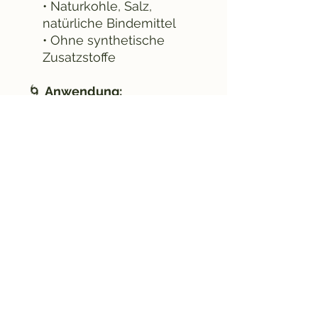
• Naturkohle, Salz,
natürliche Bindemittel
• Ohne synthetische
Zusatzstoffe
🌀
Anwendung:
Ideal für Rituale zur
Raumreinigung
,
Schutzarbeit
,
Abendmeditation
, nach
belastenden Gesprächen
oder zur Schaffung von
friedlicher Atmosphäre
.
Auch wunderbar geeignet
zur
Energetisierung von
Schlafräumen oder Altären
.
⚠️
Sicherheitshinweise:
Nur auf feuerfester