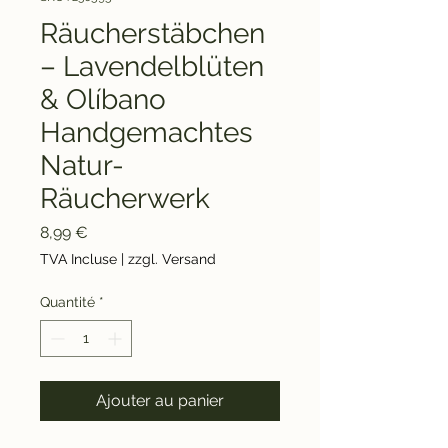
Räucherstäbchen
– Lavendelblüten
& Olíbano
Handgemachtes
Natur-
Räucherwerk
Prix
8,99 €
TVA Incluse
|
zzgl. Versand
Quantité
*
Ajouter au panier