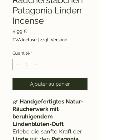
Räucherstäbchen
Patagonia Linden
Incense
Prix
8,99 €
TVA Incluse
|
zzgl. Versand
Quantité
*
Ajouter au panier
🌿
Handgefertigtes Natur-
Räucherwerk mit
beruhigendem
Lindenblüten-Duft
Erlebe die sanfte Kraft der
Linde
mit den
Patagonia